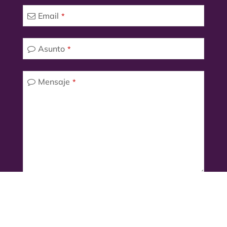
Email
*
Asunto
*
Mensaje
*
Por favor, escriba los caracteres
*