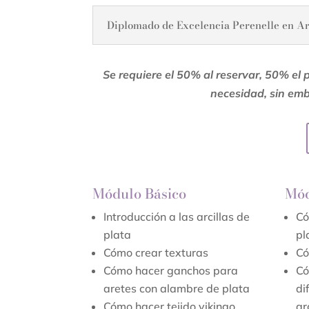
Diplomado de Excelencia Perenelle en Arc
Se requiere el 50% al reservar, 50% el 
necesidad, sin emb
Módulo Básico
Mód
Introducción a las arcillas de
Có
plata
pl
Cómo crear texturas
Có
Cómo hacer ganchos para
Có
aretes con alambre de plata
di
Cómo hacer tejido vikingo
ar