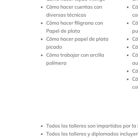
Cómo hacer cuentas con
Có
diversas técnicas
co
Cómo hacer filigrana con
Có
Papel de plata
pu
Cómo hacer papel de plata
Có
picado
Có
Cómo trabajar con arcilla
Có
polímera
au
Có
Có
co
Todos los talleres son impartidos por la
Todos los talleres y diplomados incluye