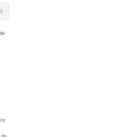
 de
ra
 de